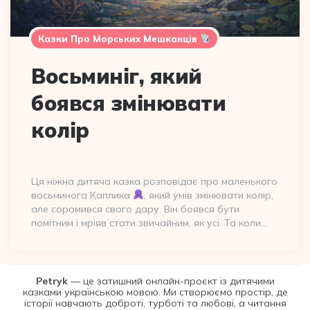
Казки Про Морських Мешканців
Восьминіг, який
боявся змінювати
колір
Ця ніжна дитяча казка розповідає про маленького
восьминога Каплика
, який умів змінювати колір,
але соромився свого дару. Він боявся бути
помітним і мріяв стати звичайним, як усі. Та коли…
Petryk
— це затишний онлайн-проєкт із дитячими
казками українською мовою. Ми створюємо простір, де
історії навчають доброті, турботі та любові, а читання